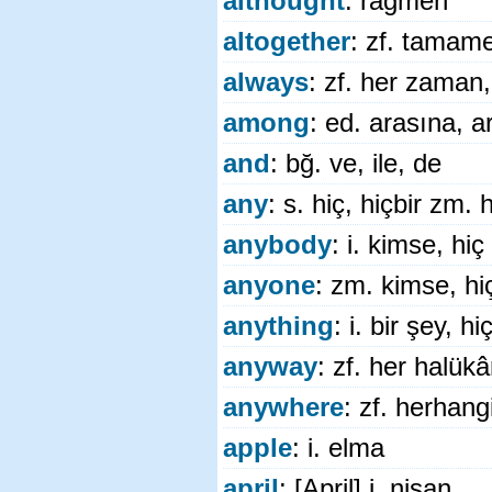
althought
: rağmen
altogether
: zf. tamam
always
: zf. her zaman
among
: ed. arasına, a
and
: bğ. ve, ile, de
any
: s. hiç, hiçbir zm. 
anybody
: i. kimse, hi
anyone
: zm. kimse, hi
anything
: i. bir şey, h
anyway
: zf. her halük
anywhere
: zf. herhangi
apple
: i. elma
april
: [April] i. nisan