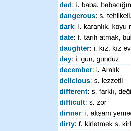
dad
: i. baba, babacığı
dangerous
: s. tehlikeli
dark
: i. karanlık, koyu 
date
: f. tarih atmak, b
daughter
: i. kız, kız ev
day
: i. gün, gündüz
december
: i. Aralık
delicious
: s. lezzetli
different
: s. farklı, deği
difficult
: s. zor
dinner
: i. akşam yemeğ
dirty
: f. kirletmek s. kir