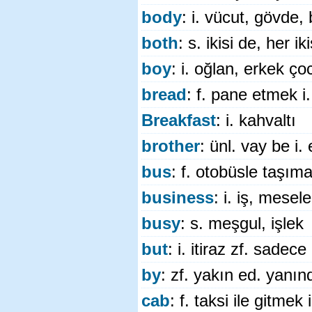
body
: i. vücut, gövde,
both
: s. ikisi de, her ik
boy
: i. oğlan, erkek ço
bread
: f. pane etmek 
Breakfast
: i. kahvaltı
brother
: ünl. vay be i.
bus
: f. otobüsle taşım
business
: i. iş, mesele
busy
: s. meşgul, işlek
but
: i. itiraz zf. sadec
by
: zf. yakın ed. yanın
cab
: f. taksi ile gitmek 