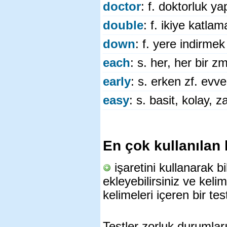
doctor
: f. doktorluk y
double
: f. ikiye katlama
down
: f. yere indirme
each
: s. her, her bir zm
early
: s. erken zf. evve
easy
: s. basit, kolay, 
En çok kullanılan 
işaretini kullanarak b
ekleyebilirsiniz ve kel
kelimeleri içeren bir test
Testler zorluk durumla