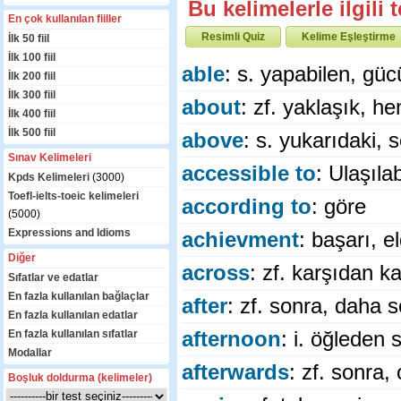
Bu kelimelerle ilgili
En çok kullanılan fiiller
Resimli Quiz
Kelime Eşleştirme
İlk 50 fiil
İlk 100 fiil
able
: s. yapabilen, gü
İlk 200 fiil
İlk 300 fiil
about
: zf. yaklaşık, 
İlk 400 fiil
İlk 500 fiil
above
: s. yukarıdaki,
Sınav Kelimeleri
accessible to
: Ulaşılabi
Kpds Kelimeleri
(3000)
Toefl-ielts-toeic kelimeleri
according to
: göre
(5000)
Expressions and Idioms
achievment
: başarı, 
Diğer
across
: zf. karşıdan k
Sıfatlar ve edatlar
En fazla kullanılan bağlaçlar
after
: zf. sonra, daha 
En fazla kullanılan edatlar
En fazla kullanılan sıfatlar
afternoon
: i. öğleden 
Modallar
afterwards
: zf. sonra
Boşluk doldurma (kelimeler)