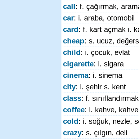
call
: f. çağırmak, arama
car
: i. araba, otomobil
card
: f. kart açmak i. k
cheap
: s. ucuz, değers
child
: i. çocuk, evlat
cigarette
: i. sigara
cinema
: i. sinema
city
: i. şehir s. kent
class
: f. sınıflandırmak
coffee
: i. kahve, kahve
cold
: i. soğuk, nezle,
crazy
: s. çılgın, deli