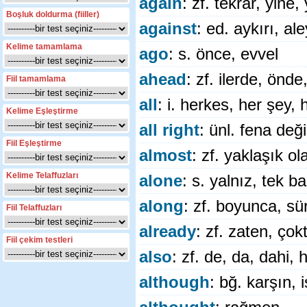
again
: zf. tekrar, yine
Boşluk doldurma (fiiller)
against
: ed. aykırı, al
Kelime tamamlama
ago
: s. önce, evvel
ahead
: zf. ilerde, önde
Fiil tamamlama
all
: i. herkes, her şey,
Kelime Eşleştirme
all right
: ünl. fena değ
Fiil Eşleştirme
almost
: zf. yaklaşık o
Kelime Telaffuzları
alone
: s. yalnız, tek b
along
: zf. boyunca, sür
Fiil Telaffuzları
already
: zf. zaten, çok
Fiil çekim testleri
also
: zf. de, da, dahi,
although
: bğ. karşın,