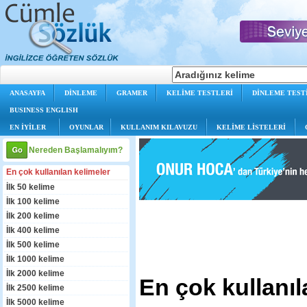
ANASAYFA
DİNLEME
GRAMER
KELİME TESTLERİ
DİNLEME TEST
BUSINESS ENGLISH
EN İYİLER
OYUNLAR
KULLANIM KILAVUZU
KELİME LİSTELERİ
Nereden Başlamalıyım?
En çok kullanılan kelimeler
İlk 50 kelime
İlk 100 kelime
İlk 200 kelime
İlk 400 kelime
İlk 500 kelime
İlk 1000 kelime
İlk 2000 kelime
En çok kullanıl
İlk 2500 kelime
İlk 5000 kelime