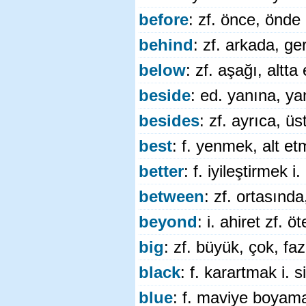
before
: zf. önce, önd
behind
: zf. arkada, ge
below
: zf. aşağı, altta
beside
: ed. yanına, y
besides
: zf. ayrıca, üs
best
: f. yenmek, alt etm
better
: f. iyileştirmek 
between
: zf. ortasınd
beyond
: i. ahiret zf. 
big
: zf. büyük, çok, faz
black
: f. karartmak i. 
blue
: f. maviye boyam