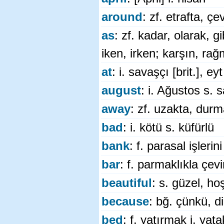
around
: zf. etrafta, ç
as
: zf. kadar, olarak, gi
iken, irken; karşın, r
at
: i. savaşçı [brit.], ey
august
: i. Ağustos s.
away
: zf. uzakta, du
bad
: i. kötü s. küfürlü
bank
: f. parasal işleri
bar
: f. parmaklıkla çev
beautiful
: s. güzel, ho
because
: bğ. çünkü, di
bed
: f. yatırmak i. yat