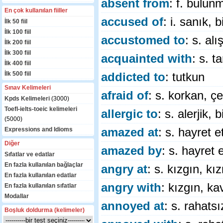
absent from
: f. bulu
En çok kullanılan fiiller
accused of
: i. sanık, 
İlk 50 fiil
İlk 100 fiil
accustomed to
: s. alı
İlk 200 fiil
İlk 300 fiil
acquainted with
: s. t
İlk 400 fiil
İlk 500 fiil
addicted to
: tutkun
Sınav Kelimeleri
afraid of
: s. korkan, ç
Kpds Kelimeleri
(3000)
Toefl-ielts-toeic kelimeleri
allergic to
: s. alerjik, 
(5000)
Expressions and Idioms
amazed at
: s. hayret 
Diğer
amazed by
: s. hayret 
Sıfatlar ve edatlar
En fazla kullanılan bağlaçlar
angry at
: s. kızgın, kız
En fazla kullanılan edatlar
angry with
: kızgın, ka
En fazla kullanılan sıfatlar
Modallar
annoyed at
: s. rahats
Boşluk doldurma (kelimeler)