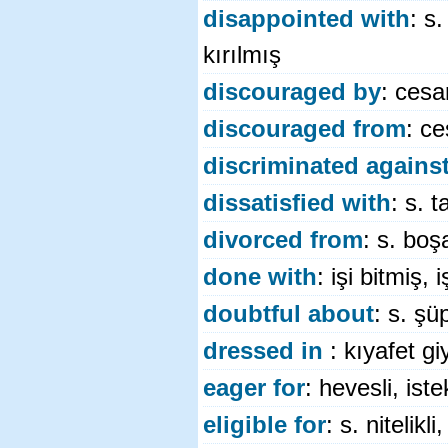
disappointed with
: s
kırılmış
discouraged by
: cesar
discouraged from
: ce
discriminated agains
dissatisfied with
: s. 
divorced from
: s. boş
done with
: işi bitmiş,
doubtful about
: s. şü
dressed in
: kıyafet gi
eager for
: hevesli, ist
eligible for
: s. nitelikl