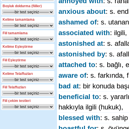
annoyed with
: s. raha
Boşluk doldurma (fiiller)
anxious about
: s. end
Kelime tamamlama
ashamed of
: s. utanan
associated with
: ilgil
Fiil tamamlama
astonished at
: s. afal
Kelime Eşleştirme
astonished by
: s. af
Fiil Eşleştirme
attached to
: s. bağlı, e
Kelime Telaffuzları
aware of
: s. farkında,
bad at
: bir konuda baş
Fiil Telaffuzları
beneficial to
: s. yarar
Fiil çekim testleri
hakkıyla ilgili (hukuk),
blessed with
: s. sahip
boastful for
: s. övüng