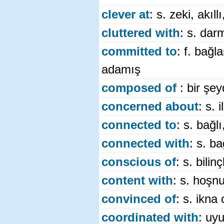
clever at
: s. zeki, akıll
cluttered with
: s. da
committed to
: f. bağ
adamış
composed of
: bir şe
concerned about
: s. 
connected to
: s. bağlı,
connected with
: s. bağ
conscious of
: s. bilin
content with
: s. hoşn
convinced of
: s. ikna
coordinated with
: uyu