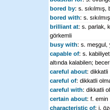
bored by
: s. sıkılmış,
bored with
: s. sıkılmı
brilliant at
: s. parlak, 
görkemli
busy with
: s. meşgul, 
capable of
: s. kabiliye
altında kalabilen; beceri
careful about
: dikkatl
careful of
: dikkatli ol
careful with
: dikkatli
certain about
: f. emin
characteristic of
: i. ö