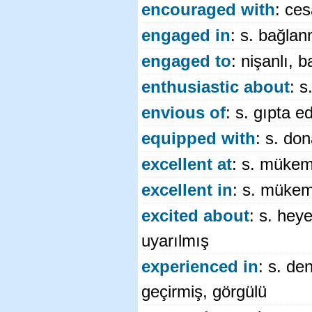
encouraged with
: ces
engaged in
: s. bağlan
engaged to
: nişanlı, b
enthusiastic about
: s
envious of
: s. gıpta 
equipped with
: s. do
excellent at
: s. mükem
excellent in
: s. mükem
excited about
: s. heye
uyarılmış
experienced in
: s. de
geçirmiş, görgülü