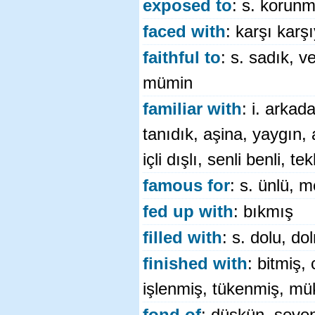
exposed to
: s. korunm
faced with
: karşı karş
faithful to
: s. sadık, v
mümin
familiar with
: i. arka
tanıdık, aşina, yaygın, a
içli dışlı, senli benli, te
famous for
: s. ünlü, 
fed up with
: bıkmış
filled with
: s. dolu, d
finished with
: bitmiş,
işlenmiş, tükenmiş, m