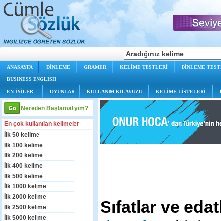
ANASAYFA
DİNLEME
GRAMER
KELİME TESTLERİ
DİNLEME TEST
BUSINESS ENGLISH
EN İYİLER
OYUNLAR
KULLANIM KILAVUZU
KELİME LİSTELERİ
Nereden Başlamalıyım?
En çok kullanılan kelimeler
İlk 50 kelime
İlk 100 kelime
İlk 200 kelime
İlk 400 kelime
İlk 500 kelime
İlk 1000 kelime
İlk 2000 kelime
Sıfatlar ve edat
İlk 2500 kelime
İlk 5000 kelime