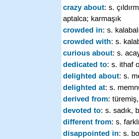
crazy about
: s. çıldır
aptalca; karmaşık
crowded in
: s. kalabal
crowded with
: s. kala
curious about
: s. acay
dedicated to
: s. ithaf
delighted about
: s. m
delighted at
: s. memnu
derived from
: türemiş
devoted to
: s. sadık, 
different from
: s. fark
disappointed in
: s. b