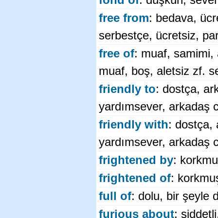
fond of
: düşkün, seven,
free from
: bedava, ücr
serbestçe, ücretsiz, pa
free of
: muaf, samimi, 
muaf, boş, aletsiz zf. s
friendly to
: dostça, a
yardımsever, arkadaş ca
friendly with
: dostça,
yardımsever, arkadaş ca
frightened by
: korkm
frightened of
: korkmu
full of
: dolu, bir şeyle 
furious about
: şiddet