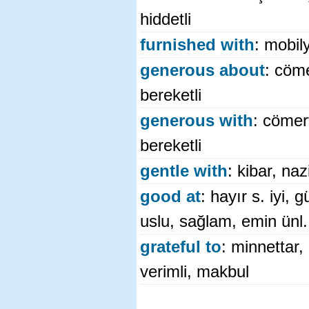
hiddetli
furnished with
: mobily
generous about
: cöme
bereketli
generous with
: cömert
bereketli
gentle with
: kibar, na
good at
: hayır s. iyi, 
uslu, sağlam, emin ünl.
grateful to
: minnettar
verimli, makbul