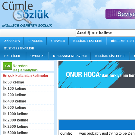
ANASAYFA
DİNLEME
GRAMER
KELİME TESTLERİ
DİNLEME TEST
BUSINESS ENGLISH
EN İYİLER
OYUNLAR
KULLANIM KILAVUZU
KELİME LİSTELERİ
Nereden
Başlamalıyım?
En çok kullanılan kelimeler
İlk 50 kelime
İlk 100 kelime
İlk 200 kelime
İlk 400 kelime
İlk 500 kelime
İlk 1000 kelime
İlk 2000 kelime
İlk 2500 kelime
İlk 5000 kelime
cümle:
I was probably just trying to be Denn