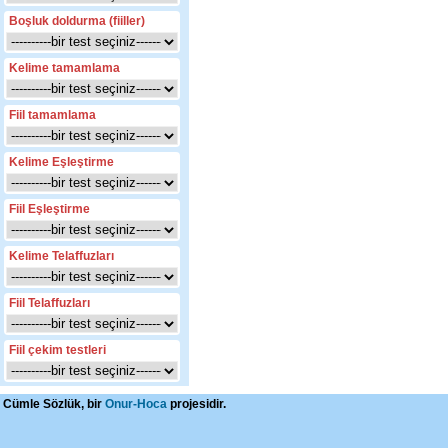
Boşluk doldurma (fiiller)
Kelime tamamlama
Fiil tamamlama
Kelime Eşleştirme
Fiil Eşleştirme
Kelime Telaffuzları
Fiil Telaffuzları
Fiil çekim testleri
Cümle Sözlük, bir
Onur-Hoca
projesidir.