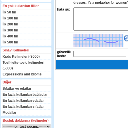
dresses. It's a metaphor for women's 
En çok kullanılan fiiller
hata şu:
İlk 50 fiil
İlk 100 fiil
İlk 200 fiil
İlk 300 fiil
İlk 400 fiil
İlk 500 fiil
Sınav Kelimeleri
güvenlik
kodu:
Kpds Kelimeleri
(3000)
Toefl-ielts-toeic kelimeleri
(5000)
Expressions and Idioms
Diğer
Sıfatlar ve edatlar
En fazla kullanılan bağlaçlar
En fazla kullanılan edatlar
En fazla kullanılan sıfatlar
Modallar
Boşluk doldurma (kelimeler)