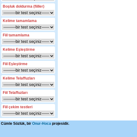
Boşluk doldurma (fiiller)
Kelime tamamlama
Fiil tamamlama
Kelime Eşleştirme
Fiil Eşleştirme
Kelime Telaffuzları
Fiil Telaffuzları
Fiil çekim testleri
Cümle Sözlük, bir
Onur-Hoca
projesidir.