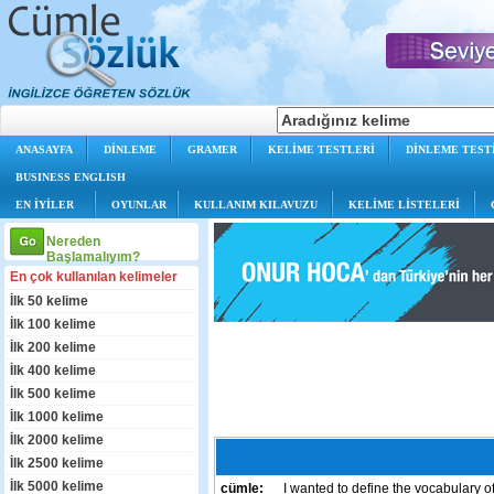
ANASAYFA
DİNLEME
GRAMER
KELİME TESTLERİ
DİNLEME TEST
BUSINESS ENGLISH
EN İYİLER
OYUNLAR
KULLANIM KILAVUZU
KELİME LİSTELERİ
Nereden
Başlamalıyım?
En çok kullanılan kelimeler
İlk 50 kelime
İlk 100 kelime
İlk 200 kelime
İlk 400 kelime
İlk 500 kelime
İlk 1000 kelime
İlk 2000 kelime
İlk 2500 kelime
İlk 5000 kelime
cümle:
I wanted to define the vocabulary o