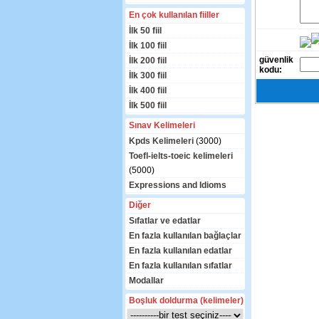
En çok kullanılan fiiller
İlk 50 fiil
İlk 100 fiil
güvenlik
İlk 200 fiil
kodu:
İlk 300 fiil
İlk 400 fiil
İlk 500 fiil
Sınav Kelimeleri
Kpds Kelimeleri
(3000)
Toefl-ielts-toeic kelimeleri
(5000)
Expressions and Idioms
Diğer
Sıfatlar ve edatlar
En fazla kullanılan bağlaçlar
En fazla kullanılan edatlar
En fazla kullanılan sıfatlar
Modallar
Boşluk doldurma (kelimeler)