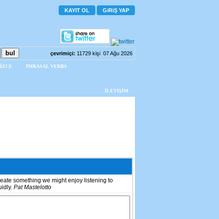
KAYIT OL
GiRiŞ YAP
çevrimiçi:
11729 kişi 07 Ağu 2026
İZCE
PHRASAL VERBS
İLETİŞİM
create something we might enjoy listening to
uidly.
Pat Mastelotto