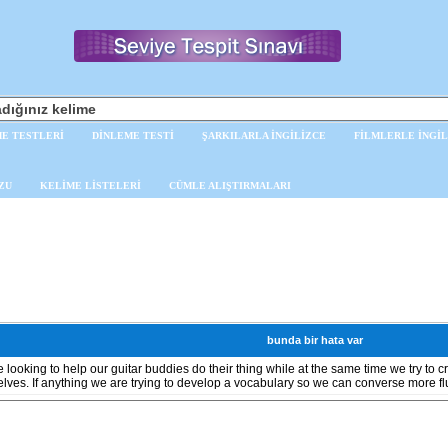
E TESTLERİ
DİNLEME TESTİ
ŞARKILARLA İNGİLİZCE
FİLMLERLE İNGİL
ZU
KELİME LİSTELERİ
CÜMLE ALIŞTIRMALARI
bunda bir hata var
 looking to help our guitar buddies do their thing while at the same time we try to 
elves. If anything we are trying to develop a vocabulary so we can converse more fl