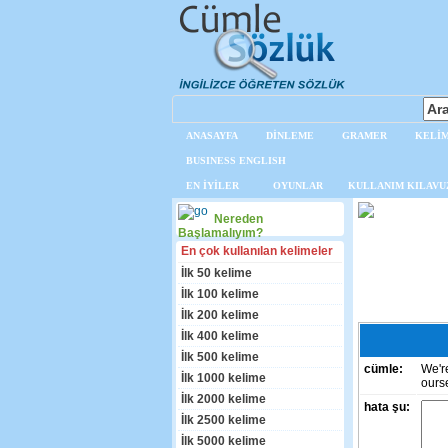
ANASAYFA
DİNLEME
GRAMER
KELİM
BUSINESS ENGLISH
EN İYİLER
OYUNLAR
KULLANIM KILAVU
Nereden
Başlamalıyım?
En çok kullanılan kelimeler
İlk 50 kelime
İlk 100 kelime
İlk 200 kelime
İlk 400 kelime
İlk 500 kelime
cümle:
We're
İlk 1000 kelime
ours
İlk 2000 kelime
hata şu:
İlk 2500 kelime
İlk 5000 kelime