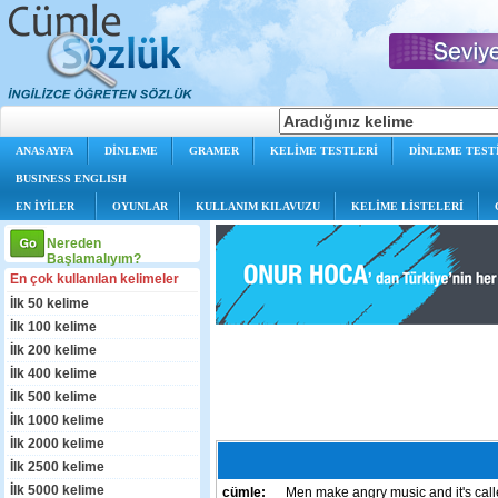
ANASAYFA
DİNLEME
GRAMER
KELİME TESTLERİ
DİNLEME TEST
BUSINESS ENGLISH
EN İYİLER
OYUNLAR
KULLANIM KILAVUZU
KELİME LİSTELERİ
Nereden
Başlamalıyım?
En çok kullanılan kelimeler
İlk 50 kelime
İlk 100 kelime
İlk 200 kelime
İlk 400 kelime
İlk 500 kelime
İlk 1000 kelime
İlk 2000 kelime
İlk 2500 kelime
İlk 5000 kelime
cümle:
Men make angry music and it's call