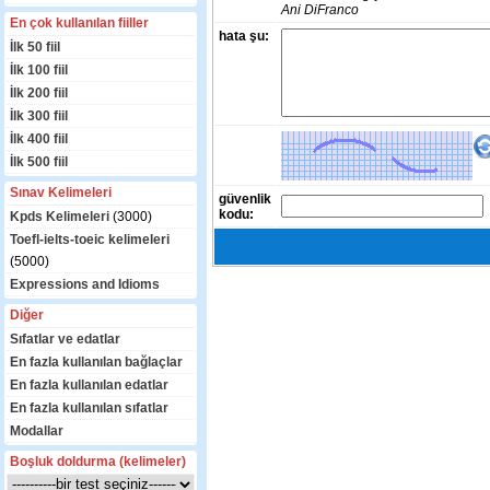
Ani DiFranco
En çok kullanılan fiiller
hata şu:
İlk 50 fiil
İlk 100 fiil
İlk 200 fiil
İlk 300 fiil
İlk 400 fiil
İlk 500 fiil
Sınav Kelimeleri
güvenlik
kodu:
Kpds Kelimeleri
(3000)
Toefl-ielts-toeic kelimeleri
(5000)
Expressions and Idioms
Diğer
Sıfatlar ve edatlar
En fazla kullanılan bağlaçlar
En fazla kullanılan edatlar
En fazla kullanılan sıfatlar
Modallar
Boşluk doldurma (kelimeler)