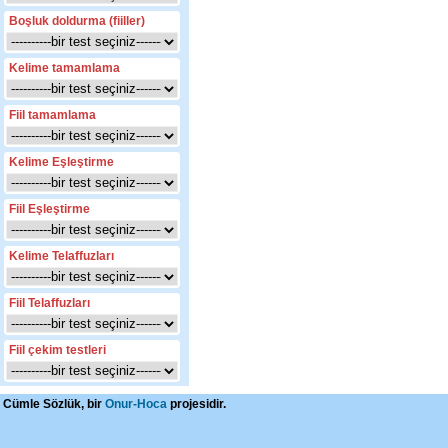
Boşluk doldurma (fiiller)
Kelime tamamlama
Fiil tamamlama
Kelime Eşleştirme
Fiil Eşleştirme
Kelime Telaffuzları
Fiil Telaffuzları
Fiil çekim testleri
Cümle Sözlük, bir
Onur-Hoca
projesidir.