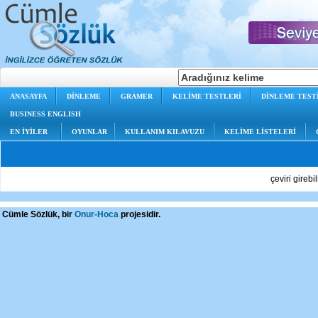
ANASAYFA
DİNLEME
GRAMER
KELİME TESTLERİ
DİNLEME TEST
BUSINESS ENGLISH
EN İYİLER
OYUNLAR
KULLANIM KILAVUZU
KELİME LİSTELERİ
çeviri gireb
Cümle Sözlük, bir
Onur-Hoca
projesidir.