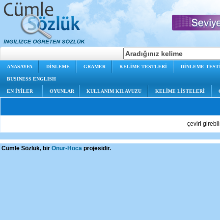
ANASAYFA
DİNLEME
GRAMER
KELİME TESTLERİ
DİNLEME TEST
BUSINESS ENGLISH
EN İYİLER
OYUNLAR
KULLANIM KILAVUZU
KELİME LİSTELERİ
çeviri gireb
Cümle Sözlük, bir
Onur-Hoca
projesidir.