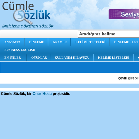
ANASAYFA
DİNLEME
GRAMER
KELİME TESTLERİ
DİNLEME TEST
BUSINESS ENGLISH
EN İYİLER
OYUNLAR
KULLANIM KILAVUZU
KELİME LİSTELERİ
çeviri gireb
Cümle Sözlük, bir
Onur-Hoca
projesidir.