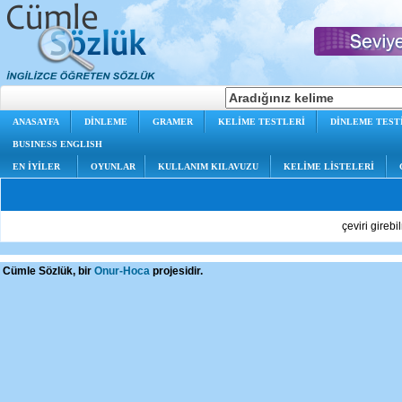
ANASAYFA
DİNLEME
GRAMER
KELİME TESTLERİ
DİNLEME TEST
BUSINESS ENGLISH
EN İYİLER
OYUNLAR
KULLANIM KILAVUZU
KELİME LİSTELERİ
çeviri gireb
Cümle Sözlük, bir
Onur-Hoca
projesidir.