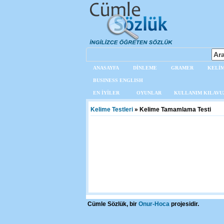
ANASAYFA
DİNLEME
GRAMER
KELİM
BUSINESS ENGLISH
EN İYİLER
OYUNLAR
KULLANIM KILAVU
Kelime Testleri
» Kelime Tamamlama Testi
Cümle Sözlük, bir
Onur-Hoca
projesidir.