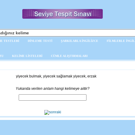
E TESTLERİ
DİNLEME TESTİ
ŞARKILARLA İNGİLİZCE
FİLMLERLE İNGİL
ZU
KELİME LİSTELERİ
CÜMLE ALIŞTIRMALARI
yiyecek bulmak, yiyecek sağlamak yiyecek, erzak
Yukarıda verilen anlam hangi kelimeye aittir?