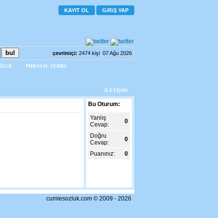
KAYIT OL
GiRiŞ YAP
çevrimiçi:
2474 kişi 07 Ağu 2026
İZCE
PHRASAL VERBS
İLETİŞİM
Bu Oturum:
Yanlış
0
Cevap:
Doğru
0
Cevap:
Puanınız:
0
cumlesozluk.com © 2009 - 2026