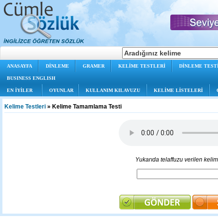
ANASAYFA
DİNLEME
GRAMER
KELİME TESTLERİ
DİNLEME TEST
BUSINESS ENGLISH
EN İYİLER
OYUNLAR
KULLANIM KILAVUZU
KELİME LİSTELERİ
Kelime Testleri
» Kelime Tamamlama Testi
Yukarıda telaffuzu verilen kelim